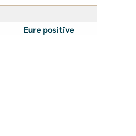
Eure positive
Veränderung
Klarheit, Frieden und Mut, neue Wege zu
gehen – mit Lösungen, die für beide
tragbar sind.
Kostenloses Erstgespräch
Telefon: 0174 2620434